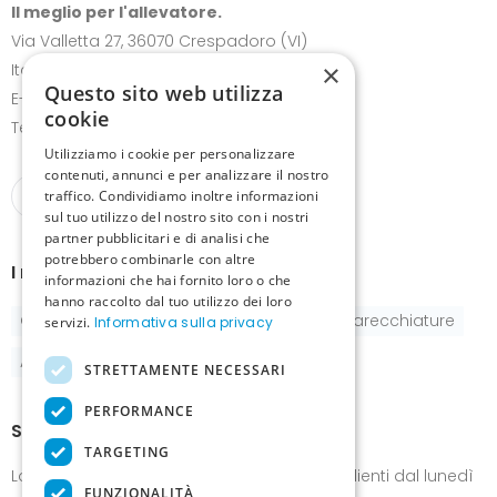
Il meglio per l'allevatore.
Via Valletta 27, 36070 Crespadoro (VI)
×
Italia
Questo sito web utilizza
E-mail:
info@canariz.it
cookie
Telefono
+39 345 837 8123
Utilizziamo i cookie per personalizzare
contenuti, annunci e per analizzare il nostro
traffico. Condividiamo inoltre informazioni
sul tuo utilizzo del nostro sito con i nostri
partner pubblicitari e di analisi che
potrebbero combinarle con altre
I nostri prodotti
informazioni che hai fornito loro o che
hanno raccolto dal tuo utilizzo dei loro
Gabbie
Pastoncini e integratori
Apparecchiature
servizi.
Informativa sulla privacy
Accessori
STRETTAMENTE NECESSARI
PERFORMANCE
Show-room
TARGETING
Lo show-room è a disposizione dei nostri clienti dal lunedì
FUNZIONALITÀ