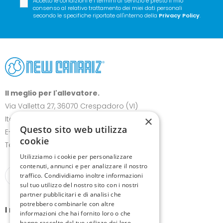
Accetto le condizioni e i termini di servizio e presto il mio
consenso al relativo trattamento dei miei dati personali
secondo le specifiche riportate all'interno della
Privacy Policy
.
Il meglio per l'allevatore.
Via Valletta 27, 36070 Crespadoro (VI)
×
Italia
Questo sito web utilizza
E-mail:
info@canariz.it
cookie
Telefono
+39 345 837 8123
Utilizziamo i cookie per personalizzare
contenuti, annunci e per analizzare il nostro
traffico. Condividiamo inoltre informazioni
sul tuo utilizzo del nostro sito con i nostri
partner pubblicitari e di analisi che
potrebbero combinarle con altre
I nostri prodotti
informazioni che hai fornito loro o che
hanno raccolto dal tuo utilizzo dei loro