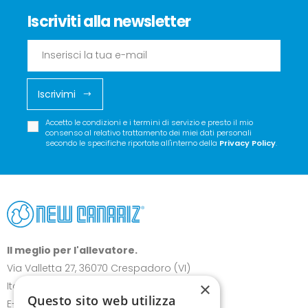
Iscriviti alla newsletter
Iscrivimi
Accetto le condizioni e i termini di servizio e presto il mio
consenso al relativo trattamento dei miei dati personali
secondo le specifiche riportate all'interno della
Privacy Policy
.
Il meglio per l'allevatore.
Via Valletta 27, 36070 Crespadoro (VI)
×
Italia
Questo sito web utilizza
E-mail:
info@canariz.it