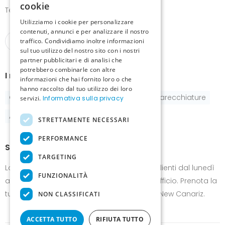
cookie
Telefono
+39 345 837 8123
Utilizziamo i cookie per personalizzare
contenuti, annunci e per analizzare il nostro
traffico. Condividiamo inoltre informazioni
sul tuo utilizzo del nostro sito con i nostri
partner pubblicitari e di analisi che
potrebbero combinarle con altre
I nostri prodotti
informazioni che hai fornito loro o che
hanno raccolto dal tuo utilizzo dei loro
Gabbie
Pastoncini e integratori
Apparecchiature
servizi.
Informativa sulla privacy
Accessori
STRETTAMENTE NECESSARI
PERFORMANCE
Show-room
TARGETING
Lo show-room è a disposizione dei nostri clienti dal lunedì
FUNZIONALITÀ
al venerdì su appuntamento negli orari d'ufficio. Prenota la
tua visita per scoprire i prodotti e le novità New Canariz.
NON CLASSIFICATI
ACCETTA TUTTO
RIFIUTA TUTTO